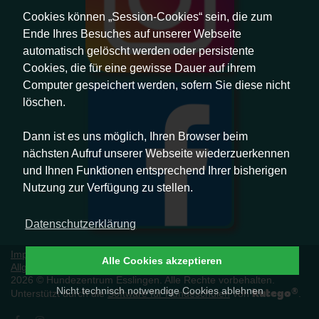
Cookies können „Session-Cookies“ sein, die zum
Ende Ihres Besuches auf unserer Webseite
automatisch gelöscht werden oder persistente
Cookies, die für eine gewisse Dauer auf ihrem
Computer gespeichert werden, sofern Sie diese nicht
löschen.
Dann ist es uns möglich, Ihren Browser beim
nächsten Aufruf unserer Webseite wiederzuerkennen
und Ihnen Funktionen entsprechend Ihrer bisherigen
Nutzung zur Verfügung zu stellen.
Datenschutzerklärung
Impressum
|
Datenschutz
|
Erklärung zur Barrierefreiheit
|
Alle Cookies akzeptieren
Allgemeine Geschäftsbedingungen
|
Vertrag widerrufen
2026 © Hundezentrum Esslingen. Alle Rechte vorbehalten.
Nicht technisch notwendige Cookies ablehnen
kutego
®
Unterstützt durch die
Software für Hundeschulen
von
.